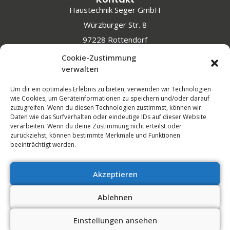
Haustechnik Seger GmbH
Würzburger Str. 8
97228 Rottendorf
Cookie-Zustimmung
E-Mail: cs@seger-haustechnik.de
verwalten
Telefon: 09302 3336
Um dir ein optimales Erlebnis zu bieten, verwenden wir Technologien
wie Cookies, um Geräteinformationen zu speichern und/oder darauf
zuzugreifen. Wenn du diesen Technologien zustimmst, können wir
Daten wie das Surfverhalten oder eindeutige IDs auf dieser Website
verarbeiten. Wenn du deine Zustimmung nicht erteilst oder
zurückziehst, können bestimmte Merkmale und Funktionen
beeinträchtigt werden.
Datenschutzerklärung
Cookie-Richtlinie (EU)
Impressum
Akzeptieren
AGB´s
Kontakt
Ablehnen
Einstellungen ansehen